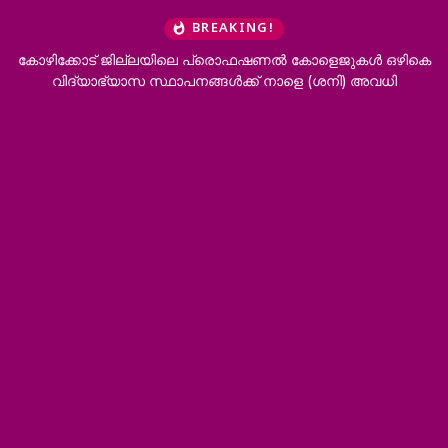
BREAKING!
ോട് ജില്ലയിലെ പ്രൊഫഷണൽ കോളെജുകൾ ഒഴികെ
‘ഭർത്താവിന്റെ 
യാഭ്യാസ സ്ഥാപനങ്ങൾക്ക് നാളെ (ശനി) അവധി
വേണം’; 