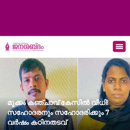
മുക്കം കഞ്ചാവ് കേസിൽ വിധി!
സഹോദരനും സഹോദരിക്കും 7
വർഷം കഠിനതടവ്