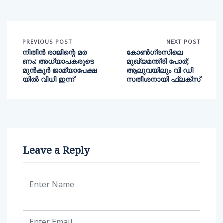
PREVIOUS POST
NEXT POST
നിതിൻ രാജിന്റെ മര
കോൺ​ഗ്രസിലെ
ണം: അധ്യാപകരുടെ
മുഖ്യമന്ത്രി പോര്;
മുൻകൂർ ജാമ്യാപേക്ഷ
ആലുവയിലും വി ഡി
യിൽ വിധി ഇന്ന്
സതീശനായി ഫ്ലക്സ്
Leave a Reply