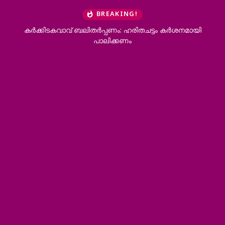
BREAKING!
കര്‍ക്കിടകവാവ് ബലിതര്‍പ്പണം: ഹരിതചട്ടം കര്‍ശനമായി
കാരന്ത
പാലിക്കണം