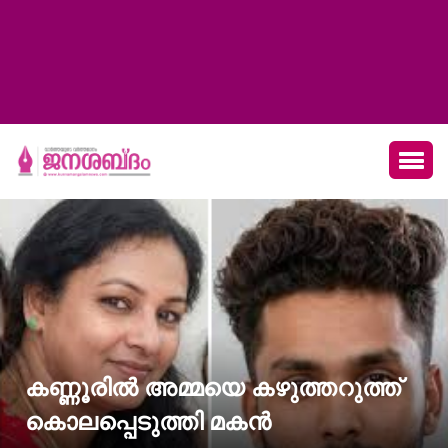
കണ്ണൂരിൽ അമ്മയെ കഴുത്തറുത്ത്
കൊലപ്പെടുത്തി മകൻ