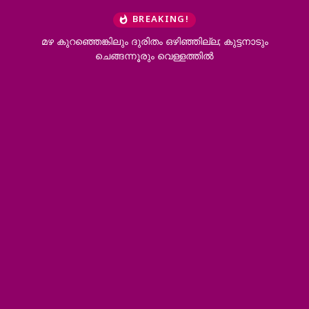
BREAKING!
മഴ കുറഞ്ഞെങ്കിലും ദുരിതം ഒഴിഞ്ഞില്ല; കുട്ടനാടും
കശുവ
ചെങ്ങന്നൂരും വെള്ളത്തിൽ