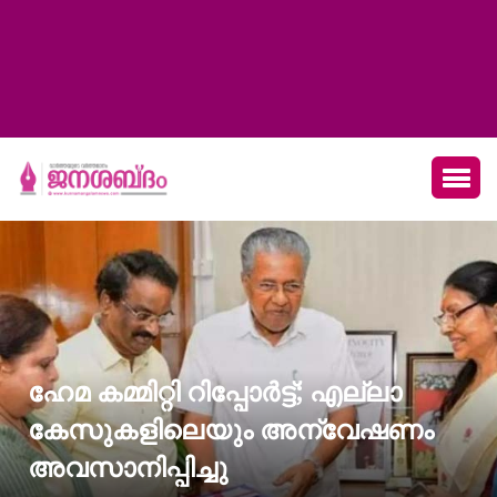
ഹേമ കമ്മിറ്റി റിപ്പോര്‍ട്ട്; എല്ലാ
കേസുകളിലെയും അന്വേഷണം
അവസാനിപ്പിച്ചു