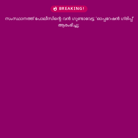
BREAKING!
് പോലീസിന്റെ വൻ ഗുണ്ടാവേട്ട; ‘ഓപ്പറേഷൻ ഗ്രിപ്പ്’
പ്രതികൂല ക
ആരംഭിച്ചു;