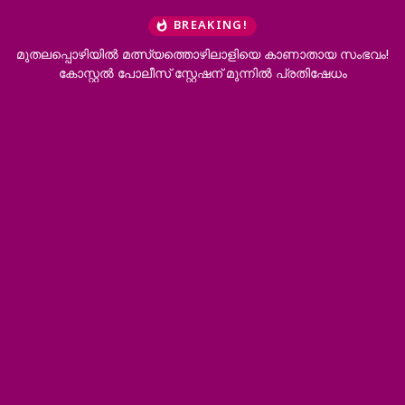
BREAKING!
മുതലപ്പൊഴിയിൽ മത്സ്യത്തൊഴിലാളിയെ കാണാതായ സംഭവം!
കോസ്റ്റൽ പോലീസ് സ്റ്റേഷന് മുന്നിൽ പ്രതിഷേധം