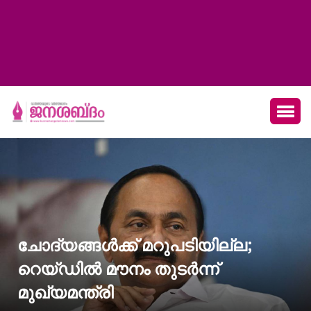
ചോദ്യങ്ങൾക്ക് മറുപടിയില്ല;
റെയ്ഡില്‍ മൗനം തുടര്‍ന്ന്
മുഖ്യമന്ത്രി