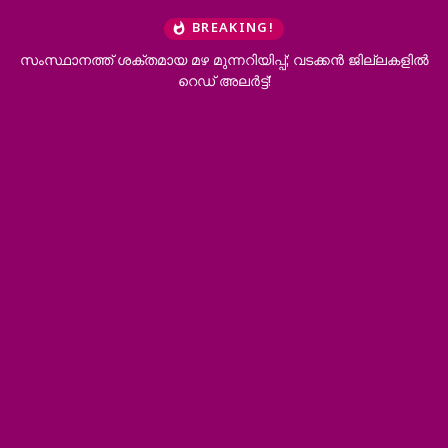
BREAKING!
സംസ്ഥാനത്ത് ശക്തമായ മഴ മുന്നറിയിപ്പ്; വടക്കൻ ജില്ലകളിൽ
റെഡ് അലർട്ട്!
വി