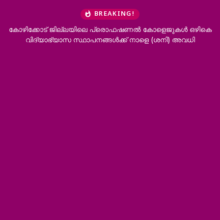
BREAKING!
ളെജുകൾ ഒഴികെ
‘ഭർത്താവിന്റെ കുടുംബത്തിനൊപ്പം താമസിക്കാനാകില്
ശനി) അവധി
വേണം’; വിവാഹമോചനം അനുവദിച്ച് ഹൈക്