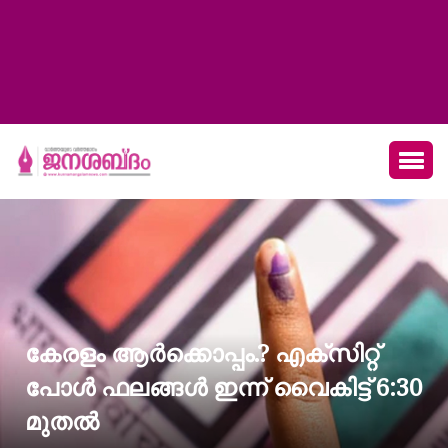
കേരളം ആർക്കൊപ്പം.? എക്സിറ്റ്
പോൾ ഫലങ്ങൾ ഇന്ന് വൈകിട്ട് 6:30
മുതൽ