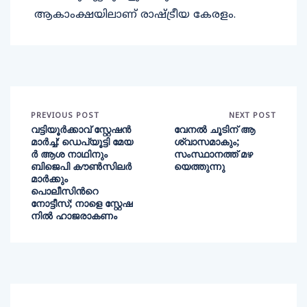
ആകാംക്ഷയിലാണ് രാഷ്ട്രീയ കേരളം.
PREVIOUS POST
NEXT POST
വട്ടിയൂർക്കാവ് സ്റ്റേഷൻ
വേനൽ ചൂടിന് ആ
മാർച്ച്: ഡെപ്യൂട്ടി മേയ
ശ്വാസമാകും;
ർ ആശ നാഥിനും
സംസ്ഥാനത്ത് മഴ
ബിജെപി കൗൺസിലർ
യെത്തുന്നു
മാർക്കും
പൊലീസിന്‍റെ
നോട്ടീസ്; നാളെ സ്റ്റേഷ
നിൽ ഹാജരാകണം