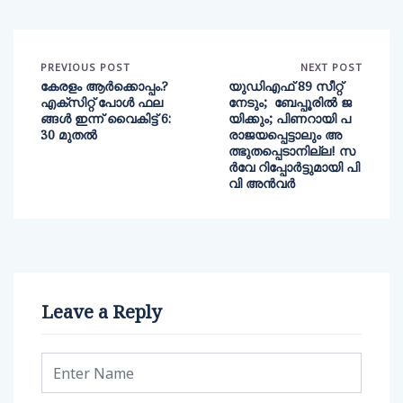
PREVIOUS POST
NEXT POST
കേരളം ആർക്കൊപ്പം.?
യുഡിഎഫ് 89 സീറ്റ്
എക്സിറ്റ് പോൾ ഫല
നേടും; ബേപ്പൂരില്‍ ജ
ങ്ങൾ ഇന്ന് വൈകിട്ട് 6:
യിക്കും; പിണറായി പ
30 മുതൽ
രാജയപ്പെട്ടാലും അ
ത്ഭുതപ്പെടാനില്ല! സ
ർവേ റിപ്പോർട്ടുമായി പി
വി അൻവർ
Leave a Reply