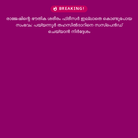
BREAKING!
റെ ഭൗതിക ശരീരം ഫ്രീസര്‍ ഇല്ലാതെ കൊണ്ടുപോയ
ഔദ്യോഗി
: പയ്യന്നൂര്‍ തഹസില്‍ദാറിനെ സസ്‌പെന്‍ഡ്
ഓട്ടോറിക്ഷയി
ചെയ്യാന്‍ നിര്‍ദ്ദേശം