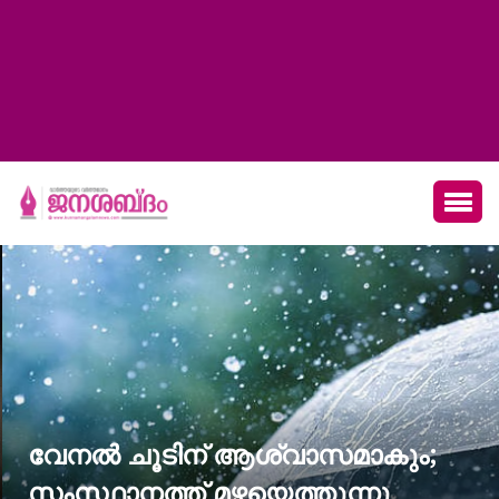
വേനൽ ചൂടിന് ആശ്വാസമാകും;
സംസ്ഥാനത്ത് മഴയെത്തുന്നു