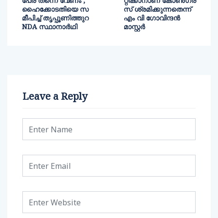
പേര് തന്നെ വേണം’;
റ്റിക്കാനാണ് കോൺഗ്ര
ഹൈക്കോടതിയെ സ
സ് ശ്രമിക്കുന്നതെന്ന്
മീപിച്ച് തൃപ്പൂണിത്തുറ
എം വി ഗോവിന്ദൻ
NDA സ്ഥാനാർഥി
മാസ്റ്റർ
Leave a Reply