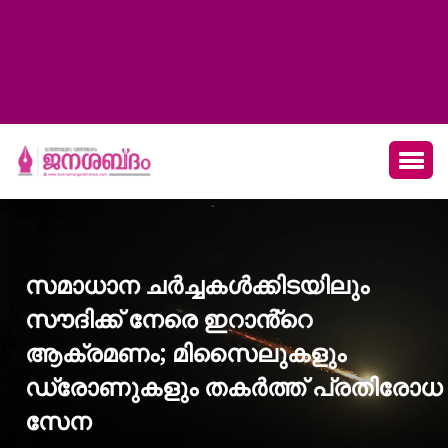
സമാധാന ചർച്ചകൾക്കിടയിലും
സൗദിക്ക് നേരെ ഇറാൻ്റെ
ആക്രമണം; മിസൈലുകളും
ഡ്രോണുകളും തകർത്ത് പ്രതിരോധ
സേന