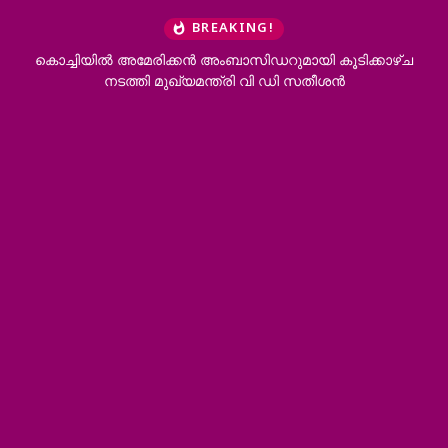
BREAKING!
കൊച്ചിയിൽ അമേരിക്കൻ അംബാസിഡറുമായി കൂടിക്കാഴ്ച
നടത്തി മുഖ്യമന്ത്രി വി ഡി സതീശൻ