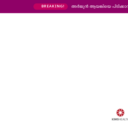
രാജേഷിൻ്റെ മൃതദേഹത്തോടുള്ള
BREAKING!