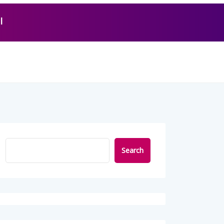
l
Search