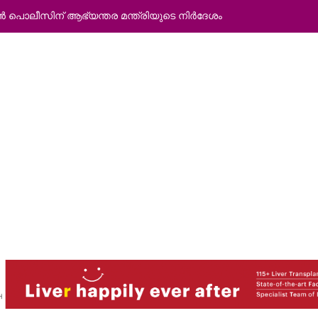
 അനാദരവ്; വീഴ്ച സമ്മതിച്ച് കണ്ണൂർ ജില്ലാ കളക്ടർ