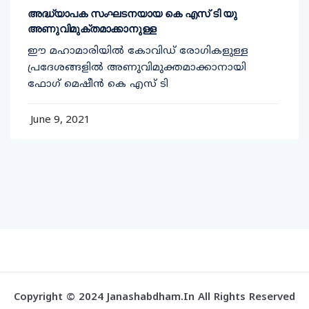
അദ്ധ്യാപക സംഘടനയായ കെ എസ് ടി യു
അണുവിമുക്തമാക്കാനുള്ള
ഈ മഹാമാരിയിൽ കോവിഡ് രോഗികളുള്ള
പ്രദേശങ്ങളിൽ അണുവിമുക്തമാക്കാനായി
ഫോഗ് മെഷീൻ കെ എസ് ടി
June 9, 2021
Copyright © 2024 Janashabdham.in All Rights Reserved