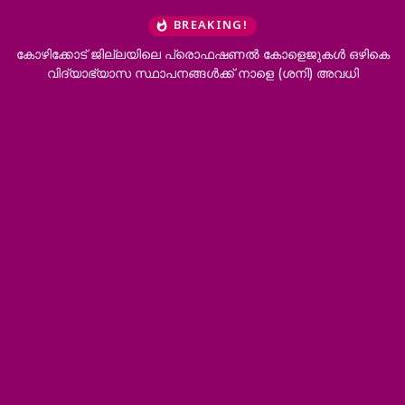
BREAKING!
കോഴിക്കോട് ജില്ലയിലെ പ്രൊഫഷണൽ കോളെജുകൾ ഒഴികെ
വിദ്യാഭ്യാസ സ്ഥാപനങ്ങൾക്ക് നാളെ (ശനി) അവധി