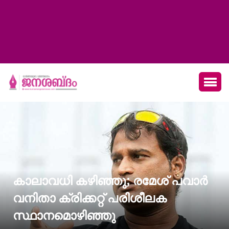
കാലാവധി കഴിഞ്ഞു; രമേശ് പവാർ
വനിതാ ക്രിക്കറ്റ് പരിശീലക
സ്ഥാനമൊഴിഞ്ഞു