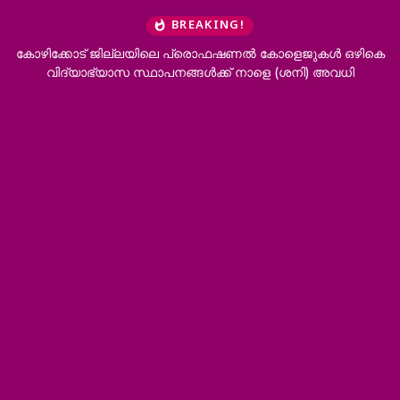
BREAKING!
 കോളെജുകൾ ഒഴികെ
‘ഭർത്താവിന്റെ കുടുംബത്തിനൊപ്പം താമസിക്കാനാ
ളെ (ശനി) അവധി
വേണം’; വിവാഹമോചനം അനുവദിച്ച് ഹ