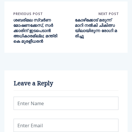
PREVIOUS POST
NEXT POST
ശബരിമല സ്വർണ
കോഴിക്കോട് മരുന്ന്
മോഷണക്കേസ്, സർ
മാറി നല്‍കി ചികിത്സ
ക്കാരിന് ഇടപെടാൻ
യിലായിരുന്ന രോഗി മ
അധികാരമില്ല; മന്ത്രി
രിച്ചു
കെ മുരളീധരൻ
Leave a Reply