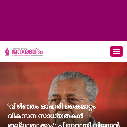
‘വിഴിഞ്ഞം ഓഹരി കൈമാറ്റം
വികസന സാധ്യതകള്‍
ഇല്ലാതാക്കും’: പിണറായി വിജയന്‍