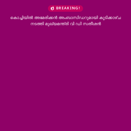
BREAKING!
കൊച്ചിയിൽ അമേരിക്കൻ അംബാസിഡറുമായി കൂടിക്കാഴ്ച
നടത്തി മുഖ്യമന്ത്രി വി ഡി സതീശൻ