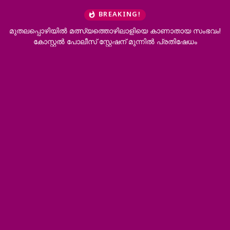
BREAKING!
ലപ്പൊഴിയിൽ മത്സ്യത്തൊഴിലാളിയെ കാണാതായ സംഭവം!
മുല്ല
കോസ്റ്റൽ പോലീസ് സ്റ്റേഷന് മുന്നിൽ പ്രതിഷേധം
പ്രഖ്