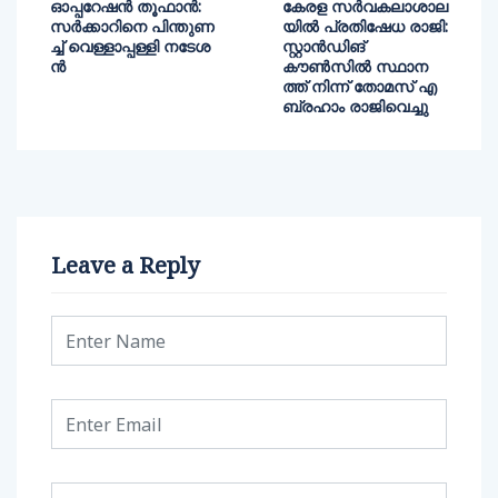
ഓപ്പറേഷന്‍ തൂഫാന്‍:
കേരള സർവകലാശാല
സര്‍ക്കാറിനെ പിന്തുണ
യിൽ പ്രതിഷേധ രാജി:
ച്ച് വെള്ളാപ്പള്ളി നടേശ
സ്റ്റാൻഡിങ്
ൻ
കൗണ്‍സില്‍ സ്ഥാന
ത്ത് നിന്ന് തോമസ് എ
ബ്രഹാം രാജിവെച്ചു
Leave a Reply