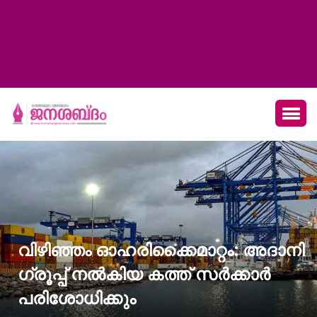
വിഴിഞ്ഞം ഓഹരിക്കൈമാറ്റം: അദാനി
ഗ്രൂപ്പ് നൽകിയ കത്ത് സർക്കാർ
പരിശോധിക്കും