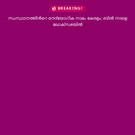
BREAKING!
ത്തിന്‍റെ ഔദ്യോഗിക നാമം കേരളം; ബില്‍ നാളെ
ആനക്കൊമ്പ്
ലോക്സഭയില്‍