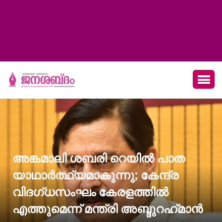
അങ്കമാലി ശബരി റെയില്‍ പാത
യാഥാര്‍ത്ഥ്യമാകുന്നു; കേന്ദ്ര
വിദഗ്ധസംഘം കേരളത്തില്‍
എത്തുമെന്ന് മന്ത്രി അബ്ദുറഹ്‌മാന്‍