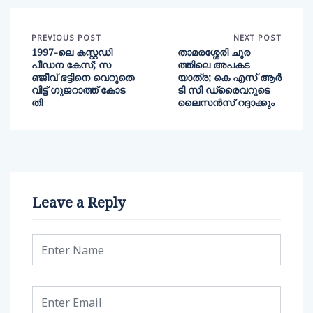
PREVIOUS POST
NEXT POST
1997-ലെ കസ്റ്റഡി
താമരശ്ശേരി ചുര
പീഡന കേസ്; സ
ത്തിലെ അപകട
ഞ്ജീവ് ഭട്ടിനെ വെറുതെ
യാത്ര; കെ എസ് ആർ
വിട്ട് ഗുജറാത്ത് കോട
ടി സി ഡ്രൈവറുടെ
തി
ലൈസൻസ് റദ്ദാക്കും
Leave a Reply