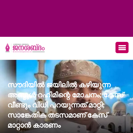
സൗദിയില്‍ ജയിലില്‍ കഴിയുന്ന
അബ്ദുള്‍ റഹിമിന്റെ മോചനം; കേസ്
വീണ്ടും വിധി പറയുന്നത് മാറ്റി;
സാങ്കേതിക തടസമാണ് കേസ്
മാറ്റാന്‍ കാരണം