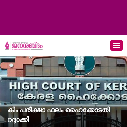
കീം പരീക്ഷാ ഫലം ഹൈക്കോടതി
റദ്ദാക്കി