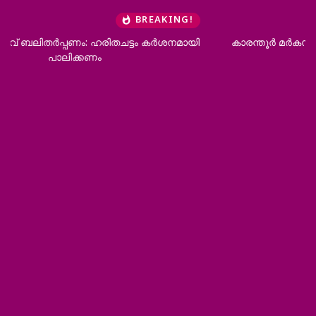
BREAKING!
കാരന്തൂര്‍ മര്‍കസ് ഹയര്‍സെക്കന്‍ഡറി സ്‌കൂളില്‍ ഹിരോഷിമ
ദിനാചരണം സംഘടിപ്പിച്ചു