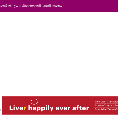
യര്‍സെക്കന്‍ഡറി സ്‌കൂളില്‍ ഹിരോഷിമ
്ചു