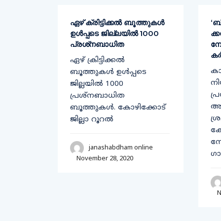
 യ്ക്ക്
ഏഴ് ക്രിട്ടിക്കല്‍ ബൂത്തുകള്‍
‘ബ
ഉള്‍പ്പടെ ജില്ലയില്‍ 1000
ക്
പ്രശ്‌നബാധിത
മ്
എം പി
കർ
ഏഴ് ക്രിട്ടിക്കല്‍
ക
ബൂത്തുകള്‍ ഉള്‍പ്പടെ
നി
ജില്ലയില്‍ 1000
പ്
പ്രശ്‌നബാധിത
ാണ്
അട
ബൂത്തുകള്‍. കോഴിക്കോട്
ശ്
ജില്ലാ റൂറല്‍
line
കേ
ന
janashabdham online
ഗാ
November 28, 2020
N