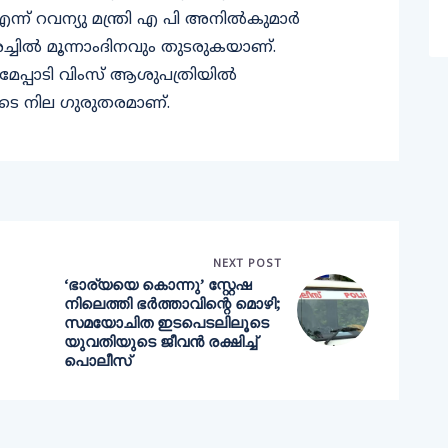
ന് റവന്യു മന്ത്രി എ പി അനില്‍കുമാര്‍
്ചില്‍ മൂന്നാംദിനവും തുടരുകയാണ്.
 മേപ്പാടി വിംസ് ആശുപത്രിയില്‍
രുടെ നില ഗുരുതരമാണ്.
NEXT POST
‘ഭാര്യയെ കൊന്നു’ സ്റ്റേഷ
നിലെത്തി ഭർത്താവിന്റെ മൊഴി;
സമയോചിത ഇടപെടലിലൂടെ
യുവതിയുടെ ജീവൻ രക്ഷിച്ച്
പൊലീസ്