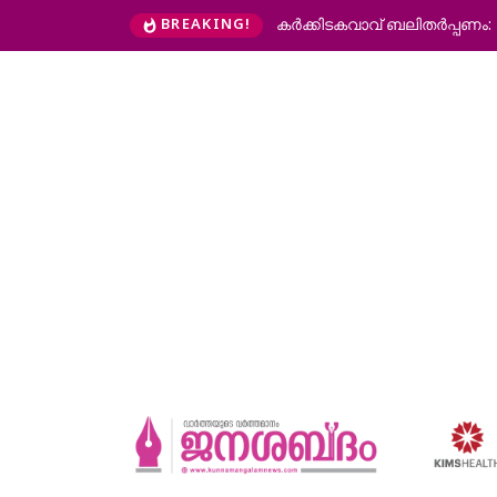
തര്‍പ്പണം: ഹരിതചട്ടം കര്‍ശനമായി പാലിക്കണം
കാരന്തൂര്‍ മര്‍കസ് ഹ
BREAKING!
ദിനാചരണം സംഘടിപ്പിച