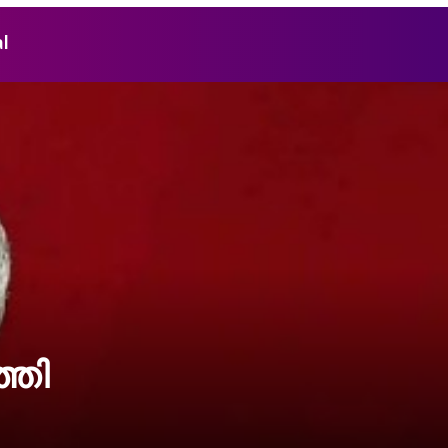
l
്തി