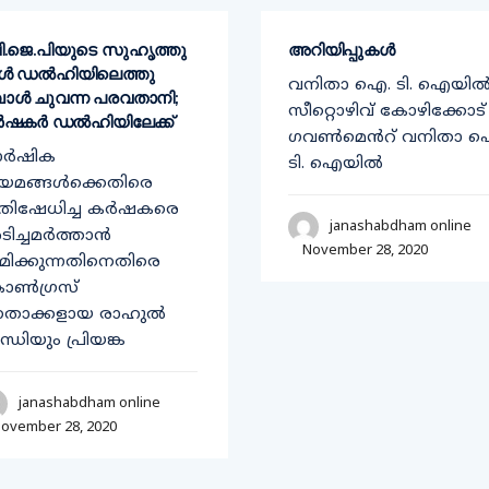
ി​.ജെ.പിയുടെ സുഹൃത്തു​
അറിയിപ്പുകൾ
കൾ ഡൽഹിയിലെത്തു​
വനിതാ ഐ. ടി. ഐയി
പോൾ ചുവന്ന പരവതാനി;
സീറ്റൊഴിവ് കോഴിക്കോട്
ഷകർ ഡൽഹിയിലേക്ക്​
ഗവൺമെൻറ് വനിതാ 
ാർഷിക
ടി. ഐയിൽ
യമങ്ങൾക്കെതിരെ
രതിഷേധിച്ച കർഷകരെ
janashabdham online
ിച്ചമർത്താൻ
November 28, 2020
രമിക്കുന്നതിനെതിരെ
ാൺഗ്രസ്​
േതാക്കളായ രാഹുൽ
ന്ധിയും പ്രിയങ്ക
janashabdham online
ovember 28, 2020