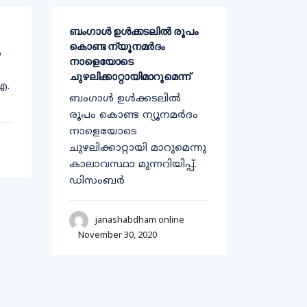
ബംഗാൾ ഉൾക്കടലിൽ രൂപം
എംകെ രാ
കൊണ്ട ന്യൂനമർദം
കോവിഡ
ൽ
നാളെയോടെ
എം കെ
ചുഴലിക്കാറ്റായിമാറുമെന്ന്
ക്ക് ക
ഐ.
ബംഗാൾ ഉൾക്കടലിൽ
സ്ഥിരീകര
രൂപം കൊണ്ട ന്യൂനമർദം
ഫേസ്ബു
നാളെയോടെ
അദ്ദേഹ
ചുഴലിക്കാറ്റായി മാറുമെന്നു
കാലാവസ്ഥാ മുന്നറിയിപ്പ്.
jan
ഡിസംബർ
Novembe
janashabdham online
November 30, 2020