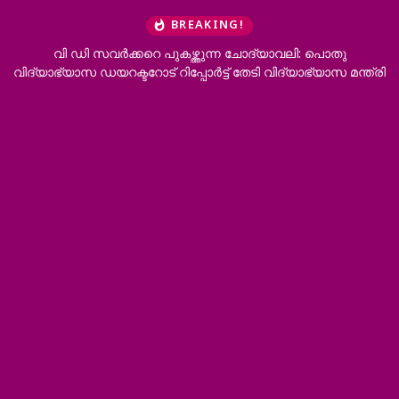
BREAKING!
വി ഡി സവർക്കറെ പുകഴ്ത്തുന്ന ചോദ്യാവലി: പൊതു
വിദ്യാഭ്യാസ ഡയറക്ടറോട് റിപ്പോർട്ട് തേടി വിദ്യാഭ്യാസ മന്ത്രി