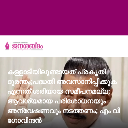
കള്ളാടിയിലുണ്ടായത് പ്രകൃതി
ദുരന്തം;പദ്ധതി അവസാനിപ്പിക്കുക
എന്നത് ശരിയായ സമീപനമല്ല;
ആവശ്യമായ പരിശോധനയും
അന്വേഷണവും നടത്തണം; എം വി
ഗോവിന്ദന്‍