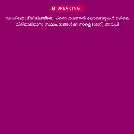
BREAKING!
കോഴിക്കോട് ജില്ലയിലെ പ്രൊഫഷണൽ കോളെജുകൾ ഒഴികെ
‘ഭർ
വിദ്യാഭ്യാസ സ്ഥാപനങ്ങൾക്ക് നാളെ (ശനി) അവധി