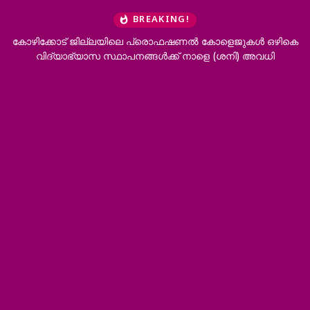
BREAKING!
 കോളെജുകൾ ഒഴികെ
‘ഭർത്താവിന്റെ കുടുംബത്തിനൊപ്പം താമസിക്കാനാ
ളെ (ശനി) അവധി
വേണം’; വിവാഹമോചനം അനുവദിച്ച് ഹ