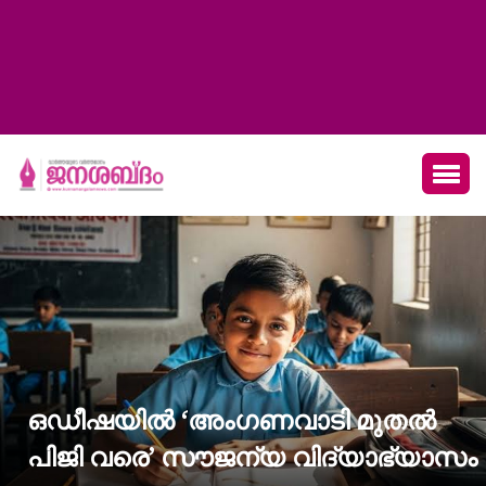
ഒഡീഷയിൽ ‘അംഗണവാടി മുതൽ
പിജി വരെ’ സൗജന്യ വിദ്യാഭ്യാസം