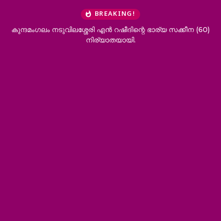
BREAKING!
യ സക്കീന (60)
കുന്ദമംഗലത്ത് 12 കിലോയോളം കഞ്ചാവ് പിടിക