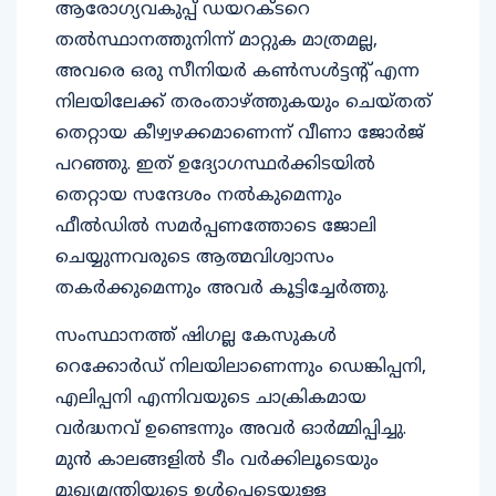
ആരോഗ്യവകുപ്പ് ഡയറക്ടറെ
തൽസ്ഥാനത്തുനിന്ന് മാറ്റുക മാത്രമല്ല,
അവരെ ഒരു സീനിയർ കൺസൾട്ടന്റ് എന്ന
നിലയിലേക്ക് തരംതാഴ്ത്തുകയും ചെയ്തത്
തെറ്റായ കീഴ്വഴക്കമാണെന്ന് വീണാ ജോർജ്
പറഞ്ഞു. ഇത് ഉദ്യോഗസ്ഥർക്കിടയിൽ
തെറ്റായ സന്ദേശം നൽകുമെന്നും
ഫീൽഡിൽ സമർപ്പണത്തോടെ ജോലി
ചെയ്യുന്നവരുടെ ആത്മവിശ്വാസം
തകർക്കുമെന്നും അവർ കൂട്ടിച്ചേർത്തു.
സംസ്ഥാനത്ത് ഷിഗല്ല കേസുകൾ
റെക്കോർഡ് നിലയിലാണെന്നും ഡെങ്കിപ്പനി,
എലിപ്പനി എന്നിവയുടെ ചാക്രികമായ
വർദ്ധനവ് ഉണ്ടെന്നും അവർ ഓർമ്മിപ്പിച്ചു.
മുൻ കാലങ്ങളിൽ ടീം വർക്കിലൂടെയും
മുഖ്യമന്ത്രിയുടെ ഉൾപ്പെടെയുള്ള