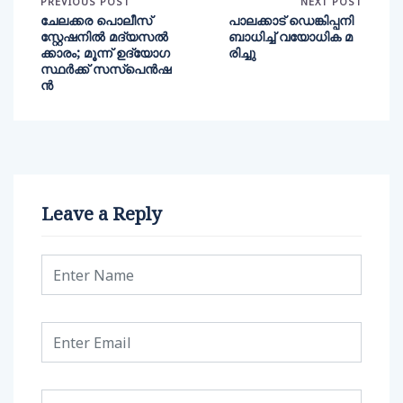
PREVIOUS POST
NEXT POST
ചേലക്കര പൊലീസ്
പാലക്കാട് ഡെങ്കിപ്പനി
സ്റ്റേഷനിൽ മദ്യസൽ
ബാധിച്ച് വയോധിക മ
ക്കാരം; മൂന്ന് ഉദ്യോഗ
രിച്ചു
സ്ഥർക്ക് സസ്‌പെൻഷ
ൻ
Leave a Reply