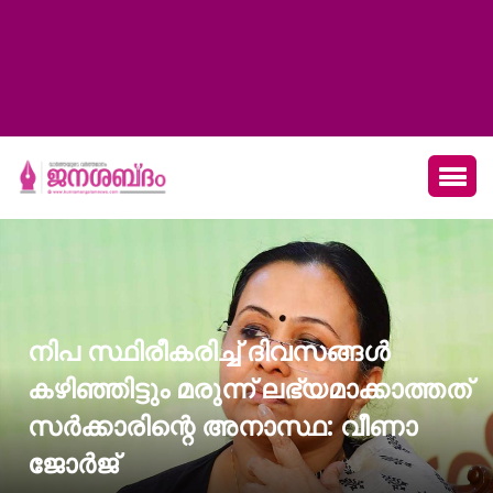
നിപ സ്ഥിരീകരിച്ച് ദിവസങ്ങൾ
കഴിഞ്ഞിട്ടും മരുന്ന് ലഭ്യമാക്കാത്തത്
സർക്കാരിന്റെ അനാസ്ഥ: വീണാ
ജോർജ്