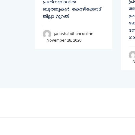
പ്
പ്രശ്‌നബാധിത
ാണ്
അട
ബൂത്തുകള്‍. കോഴിക്കോട്
ശ്
ജില്ലാ റൂറല്‍
line
കേ
ന
janashabdham online
ഗാ
November 28, 2020
N