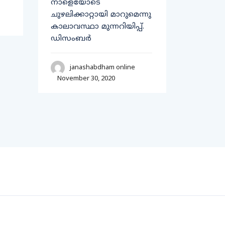
നാളെയോടെ
അദ്ദേഹ
ചുഴലിക്കാറ്റായി മാറുമെന്നു
കാലാവസ്ഥാ മുന്നറിയിപ്പ്.
jan
ഡിസംബർ
Novembe
janashabdham online
November 30, 2020