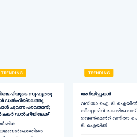
TRENDING
TRENDING
ി​.ജെ.പിയുടെ സുഹൃത്തു​
അറിയിപ്പുകൾ
കൾ ഡൽഹിയിലെത്തു​
വനിതാ ഐ. ടി. ഐയി
പോൾ ചുവന്ന പരവതാനി;
സീറ്റൊഴിവ് കോഴിക്കോട്
ഷകർ ഡൽഹിയിലേക്ക്​
ഗവൺമെൻറ് വനിതാ 
ാർഷിക
ടി. ഐയിൽ
യമങ്ങൾക്കെതിരെ