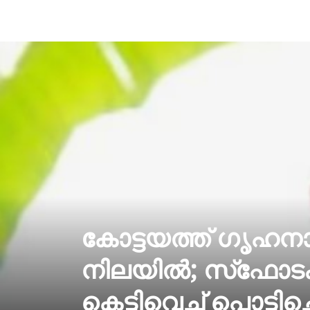
കോട്ടയത്ത് ഗൃഹനാഥന്
നിലയില്‍; സ്‌ഫോടക
കെട്ടിവെച്ച് പൊട്ടിച