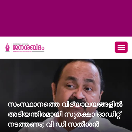
സംസ്ഥാനത്തെ വിദ്യാലയങ്ങളില്‍
അടിയന്തിരമായി സുരക്ഷാ ഓഡിറ്റ്
നടത്തണം; വി ഡി സതീശന്‍