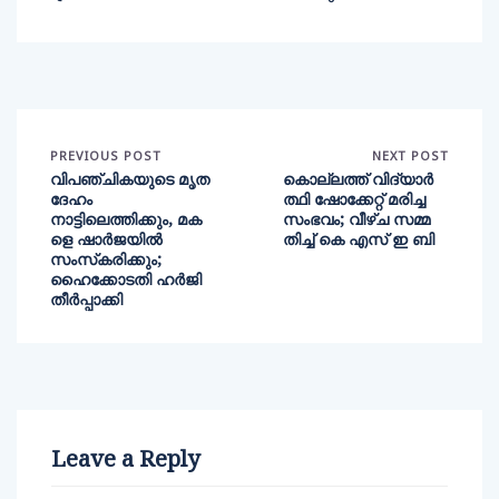
PREVIOUS POST
NEXT POST
വിപഞ്ചികയുടെ മൃത
കൊല്ലത്ത് വിദ്യാർ
ദേഹം
ത്ഥി ഷോക്കേറ്റ് മരിച്ച
നാട്ടിലെത്തിക്കും, മക
സംഭവം; വീഴ്ച സമ്മ
ളെ ഷാര്‍ജയില്‍
തിച്ച് കെ എസ് ഇ ബി
സംസ്‌കരിക്കും;
ഹൈക്കോടതി ഹര്‍ജി
തീര്‍പ്പാക്കി
Leave a Reply