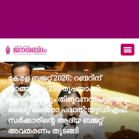
കേരള ബജറ്റ് 2026; റബറിന്
താങ്ങുവില 250 രൂപയാക്കി;
കോഴിക്കോടും തിരുവനന്തപുരത്തും
ലൈറ്റ് മെട്രോ പദ്ധതി;യുഡിഎഫ്
സര്‍ക്കാരിന്റെ ആദ്യ ബജറ്റ്
അവതരണം തുടങ്ങി