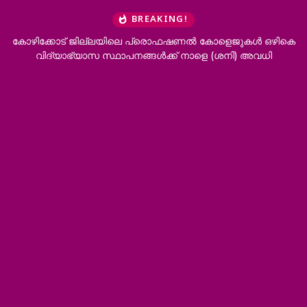
BREAKING!
ുകൾ ഒഴികെ
‘ഭർത്താവിന്റെ കുടുംബത്തിനൊപ്പം താമസിക്കാനാകില്ല; 
ി) അവധി
വേണം’; വിവാഹമോചനം അനുവദിച്ച് ഹൈക്കോട