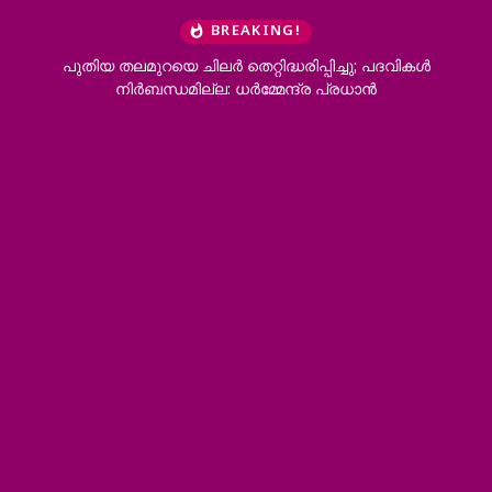
BREAKING!
പുതിയ തലമുറയെ ചിലർ തെറ്റിദ്ധരിപ്പിച്ചു; പദവികൾ
നിർബന്ധമില്ല: ധർമ്മേന്ദ്ര പ്രധാൻ