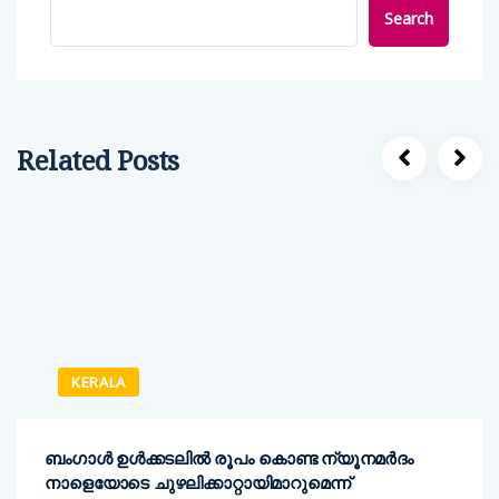
Search
Related Posts
KERALA
ബംഗാൾ ഉൾക്കടലിൽ രൂപം കൊണ്ട ന്യൂനമർദം
നാളെയോടെ ചുഴലിക്കാറ്റായിമാറുമെന്ന്