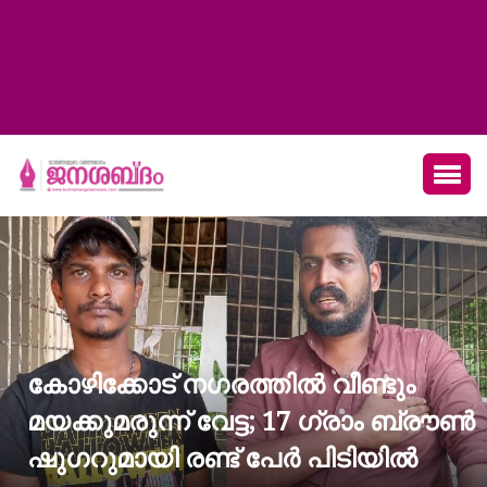
കോഴിക്കോട് നഗരത്തിൽ വീണ്ടും
മയക്കുമരുന്ന് വേട്ട; 17 ഗ്രാം ബ്രൗൺ
ഷുഗറുമായി രണ്ട് പേർ പിടിയിൽ