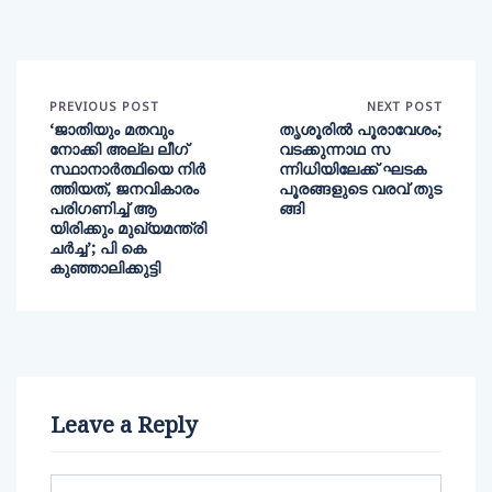
PREVIOUS POST
NEXT POST
‘ജാതിയും മതവും
തൃശൂരില്‍ പൂരാവേശം;
നോക്കി അല്ല ലീഗ്
വടക്കുന്നാഥ സ
സ്ഥാനാർത്ഥിയെ നിർ
ന്നിധിയിലേക്ക് ഘടക
ത്തിയത്, ജനവികാരം
പൂരങ്ങളുടെ വരവ് തുട
പരിഗണിച്ച് ആ
ങ്ങി
യിരിക്കും മുഖ്യമന്ത്രി
ചർച്ച’; പി കെ
കുഞ്ഞാലിക്കുട്ടി
Leave a Reply