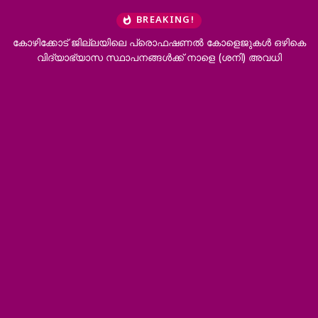
BREAKING!
്കോട് ജില്ലയിലെ പ്രൊഫഷണൽ കോളെജുകൾ ഒഴികെ
‘ഭർത്താവിന്
ദ്യാഭ്യാസ സ്ഥാപനങ്ങൾക്ക് നാളെ (ശനി) അവധി
വേണം