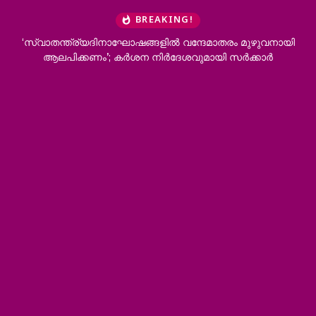
BREAKING!
‘സ്വാതന്ത്ര്യദിനാഘോഷങ്ങളിൽ വന്ദേമാതരം മുഴുവനായി
സംസ്ഥാ
ആലപിക്കണം’; കർശന നിർദേശവുമായി സർക്കാർ