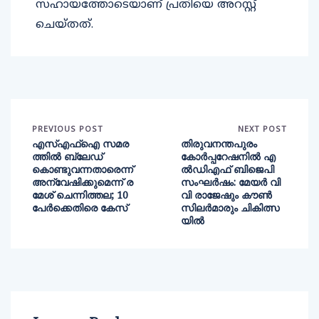
സഹായത്തോടെയാണ് പ്രതിയെ അറസ്റ്റ്
ചെയ്തത്.
PREVIOUS POST
NEXT POST
എസ്എഫ്‌ഐ സമര
തിരുവനന്തപുരം
ത്തില്‍ ബ്ലേഡ്
കോര്‍പ്പറേഷനില്‍ എ
കൊണ്ടുവന്നതാരെന്ന്
ല്‍ഡിഎഫ് ബിജെപി
അന്വേഷിക്കുമെന്ന് ര
സംഘര്‍ഷം: മേയര്‍ വി
മേശ് ചെന്നിത്തല; 10
വി രാജേഷും കൗൺ
പേര്‍ക്കെതിരെ കേസ്
സിലർമാരും ചികിത്സ
യിൽ