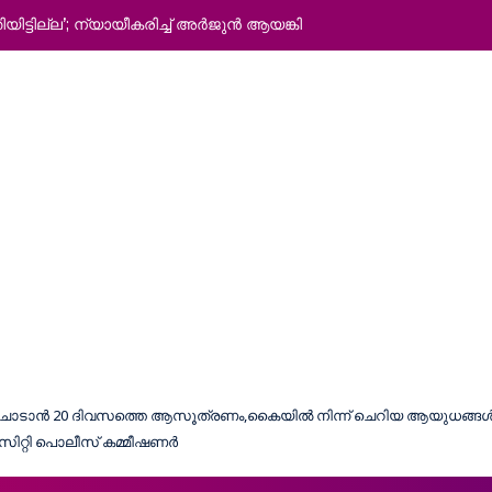
്ടില്ല’; ന്യായീകരിച്ച് അര്‍ജുന്‍ ആയങ്കി