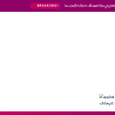
‘പൊലീസിനെ ഭീഷണിപ്പെടുത്തിയിട
BREAKING!