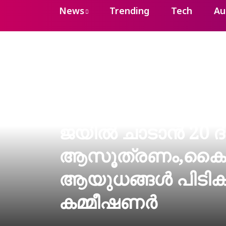
News
Trending
Tech
Au
ജയില്‍ ചാടാന്‍ 20
ആസൂത്രണം,കൈയില
ആയുധങ്ങള്‍ പിടികൂ
കമ്മീഷണര്‍