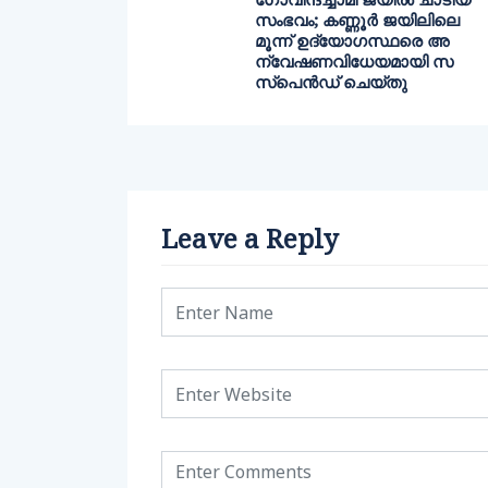
സംഭവം; കണ്ണൂർ ജയിലിലെ
മൂന്ന് ഉദ്യോഗസ്ഥരെ അ
ന്വേഷണവിധേയമായി സ
സ്‌പെൻഡ് ചെയ്തു
Leave a Reply