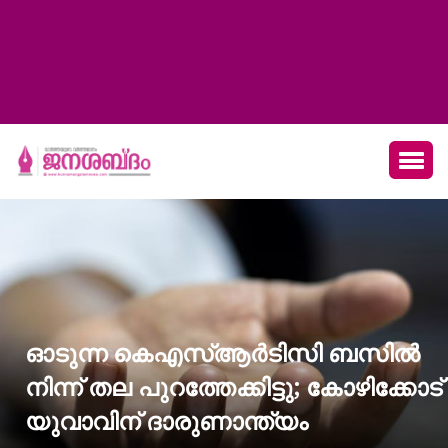
ഓടുന്ന കെഎസ്ആര്‍ടിസി ബസില്‍
നിന്ന് തല പുറത്തേക്കിട്ടു; കോഴിക്കോട്
യുവാവിന് ദാരുണാന്ത്യം