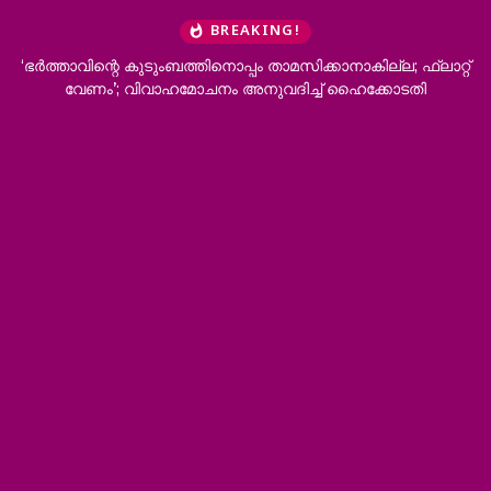
BREAKING!
 കുടുംബത്തിനൊപ്പം താമസിക്കാനാകില്ല; ഫ്ലാറ്റ്
കുത്തിയിരിപ്പ് സമര
 വിവാഹമോചനം അനുവദിച്ച് ഹൈക്കോടതി
സ