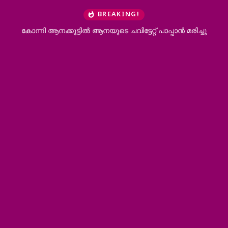
BREAKING!
കോന്നി ആനക്കൂട്ടിൽ ആനയുടെ ചവിട്ടേറ്റ് പാപ്പാൻ മരിച്ചു