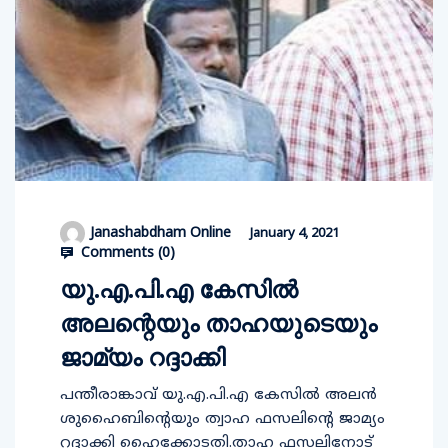
Janashabdham Online
January 4, 2021
Comments (
0
)
യു.എ.പി.എ കേസില്‍
അലന്റെയും താഹയുടെയും
ജാമ്യം റദ്ദാക്കി
പന്തീരാങ്കാവ് യു.എ.പി.എ കേസില്‍ അലൻ
ശുഹൈബിന്റെയും ത്വാഹ ഫസലിന്റെ ജാമ്യം
റദ്ദാക്കി ഹൈക്കോടതി.താഹ ഫസലിനോട്