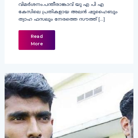
വിമർശനം.പന്തീരാങ്കാവ് യു എ പി എ
കേസിലെ പ്രതികളായ അലൻ ഷുഹൈബും
ത്വാഹ ഫസലും നേരത്തെ സൗത്ത് […]
Read
More