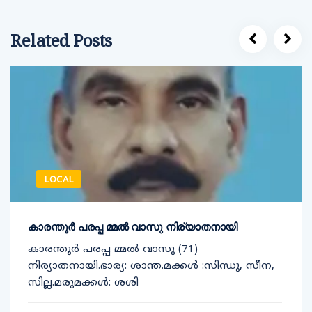
Related Posts
LOCAL
കാരന്തൂർ പരപ്പ മ്മൽ വാസു നിര്യാതനായി
കാരന്തൂർ പരപ്പ മ്മൽ വാസു (71)
നിര്യാതനായി.ഭാര്യ: ശാന്ത.മക്കൾ :സിന്ധു, സീന,
സില്ല.മരുമക്കൾ: ശശി