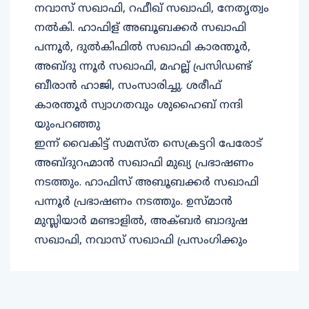
നവാസ് സഖാഫി, റഫീഖ് സഖാഫി, നേതൃത്വം
നൽകി. ഹാഫിള് അബൂബക്കർ സഖാഫി
പന്നൂർ, ദുൽകിഫിൽ സഖാഫി കാരന്തൂർ,
അബ്ദു ന്നൂർ സഖാഫി, മഹല്ല് പ്രസിഡണ്ട്
ബീരാൻ ഹാജി, സംസാരിച്ചു. ശരീഫ്
കാരന്തൂർ സ്വാഗതവും ശുഹൈബ് നന്ദി
യുംപറഞ്ഞു
ഇന്ന് വൈകിട്ട് സമസ്ത സെക്രട്ടറി പേരോട്
അബ്ദുറഹ്മാൻ സഖാഫി മുഖ്യ പ്രഭാഷണം
നടത്തും. ഹാഫിസ് അബൂബക്കർ സഖാഫി
പന്നൂർ പ്രഭാഷണം നടത്തും. ഉസ്മാൻ
മുസ്ലിയാർ മണ്ടാളിൽ, അക്ബർ ബാദുഷ
സഖാഫി, നവാസ് സഖാഫി പ്രസംഗിക്കും