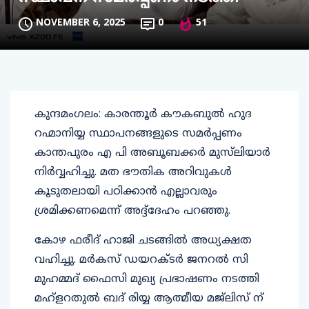
NOVEMBER 6, 2025
0
51
കുന്ദമംഗലം: കാരന്തൂർ കൗകബുൽ ഹുദ
റഹ്മാനിയ്യ സ്ഥാപനങ്ങളുടെ സമർപ്പണം
കാന്തപുരം എ പി അബൂബക്കർ മുസ്‌ലിയാർ
നിർവ്വഹിച്ചു. മത ഭൗതിക അറിവുകൾ
കൂടുതലായി പഠിക്കാൻ എല്ലാവരും
ശ്രമിക്കണമെന്ന് അദ്ദ്ദേഹം പറഞ്ഞു.
കോഴ ഫരീദ് ഹാജി ചടങ്ങിൽ അധ്യക്ഷത
വഹിച്ചു. മർകസ് ഡയറക്ടർ ജനറൽ സി
മുഹമ്മദ് ഫൈസി മുഖ്യ പ്രഭാഷണം നടത്തി
മഹ്ളറതുൽ ബദ് രിയ്യ ആത്മീയ മജ്‌ലിസ് ന്