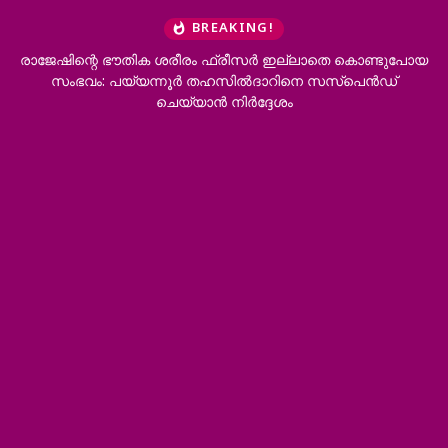
BREAKING!
ിന്റെ ഭൗതിക ശരീരം ഫ്രീസര്‍ ഇല്ലാതെ കൊണ്ടുപോയ
ഔദ്യോ
ഭവം: പയ്യന്നൂര്‍ തഹസില്‍ദാറിനെ സസ്‌പെന്‍ഡ്
ഓട്ടോറിക്
ചെയ്യാന്‍ നിര്‍ദ്ദേശം