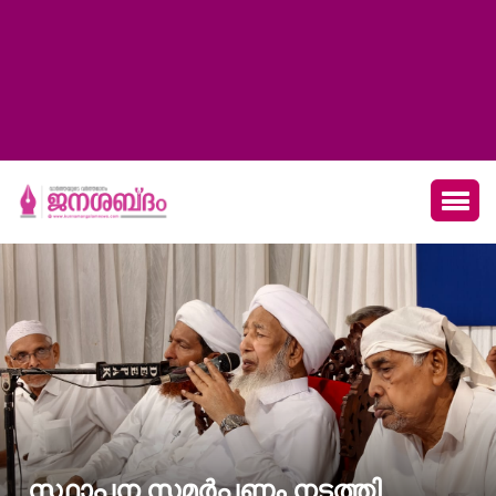
സ്ഥാപന സമർപ്പണം നടത്തി