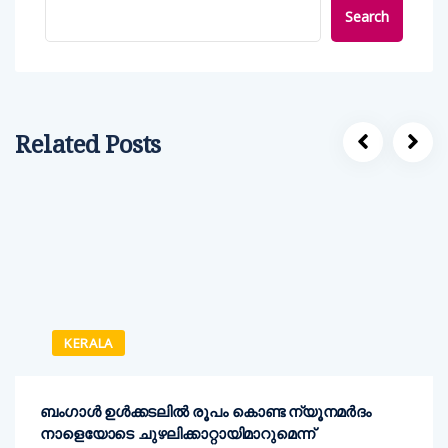
Search
Related Posts
KERALA
ബംഗാൾ ഉൾക്കടലിൽ രൂപം കൊണ്ട ന്യൂനമർദം
നാളെയോടെ ചുഴലിക്കാറ്റായിമാറുമെന്ന്