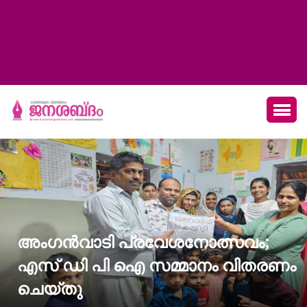
അംഗന്‍വാടി പ്രവേശനോത്സവം;
എസ് ഡി പി ഐ സമ്മാനം വിതരണം
ചെയ്തു