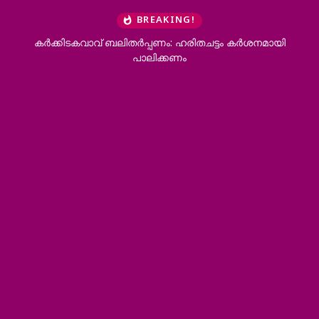
BREAKING!
കര്‍ക്കിടകവാവ് ബലിതര്‍പ്പണം: ഹരിതചട്ടം കര്‍ശനമായി
പാലിക്കണം