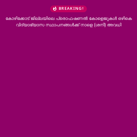
BREAKING!
്കോട് ജില്ലയിലെ പ്രൊഫഷണൽ കോളെജുകൾ ഒഴികെ
‘ഭർത്താവിന്
ദ്യാഭ്യാസ സ്ഥാപനങ്ങൾക്ക് നാളെ (ശനി) അവധി
വേണം