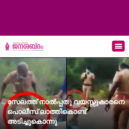
സേലത്ത് നാല്‍പ്പതു വയസ്സുകാരനെ
പൊലീസ് ലാത്തികൊണ്ട്
അടിച്ചുകൊന്നു