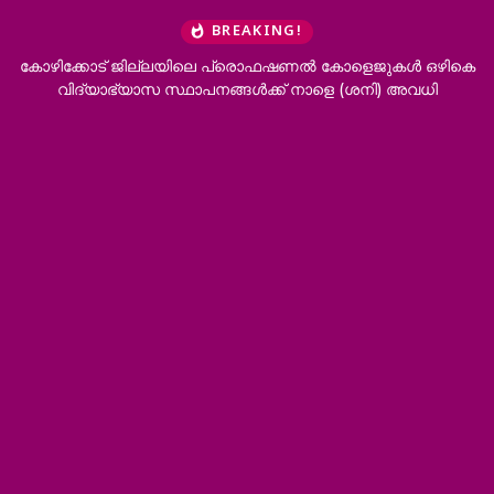
BREAKING!
ല്ലയിലെ പ്രൊഫഷണൽ കോളെജുകൾ ഒഴികെ
‘ഭർത്താവിന്റെ കുടുംബത
 സ്ഥാപനങ്ങൾക്ക് നാളെ (ശനി) അവധി
വേണം’; വിവാഹമ