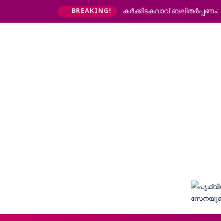
കര്‍ക്കിടകവാവ് ബലിതര്‍പ്പണം
BREAKING!