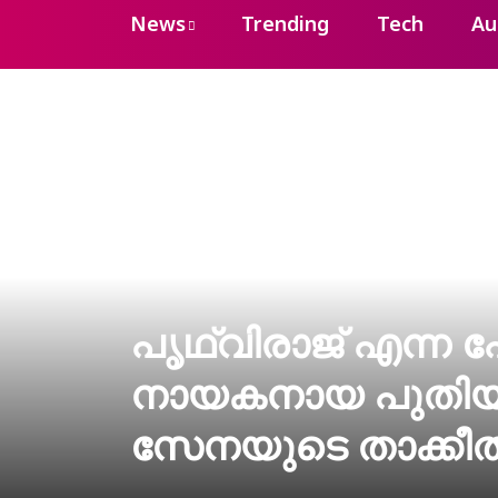
News
Trending
Tech
Au
പൃഥ്വിരാജ് എന്ന പ
നായകനായ പുതിയ ച
സേനയുടെ താക്കീത