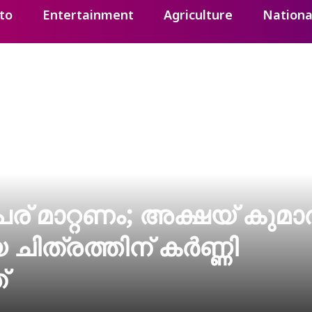
to
Entertainment
Agriculture
Nationa
േര് മാറ്റണം; അക്ഷയ് കുമാ
ിത്രത്തിന് കർണ്ണി
്